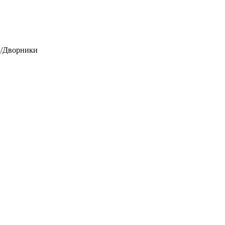
и
/
Дворники