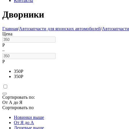
Контакты
Дворники
Главная
/
Автозапчасти для японских автомобилей
/
Автозапчаст
Цена
Р
–
Р
350
Р
350
Р
Сортировать по:
От А до Я
Сортировать по
Новинки выше
От Я до А
Дешевые выше