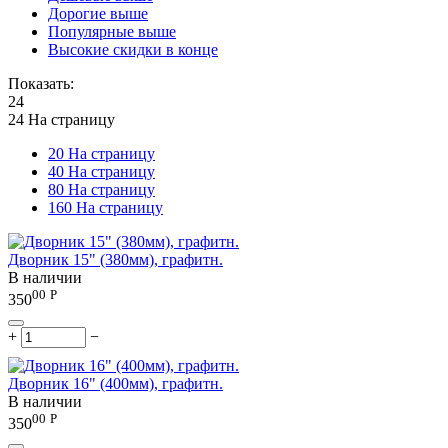
Дорогие выше
Популярные выше
Высокие скидки в конце
Показать:
24
24 На страницу
20 На страницу
40 На страницу
80 На страницу
160 На страницу
Дворник 15" (380мм), графитн.
В наличии
00
Р
350
+
−
Дворник 16" (400мм), графитн.
В наличии
00
Р
350