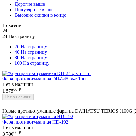
Дорогие выше
Популярные выше
Высокие скидки в конце
Показать:
24
24 На страницу
20 На страницу
40 На страницу
80 На страницу
160 На страницу
Фара противотуманная DH-245, к-т 1шт
Нет в наличии
00
Р
1 575
Нет в наличии
Новые противотуманные фары на DAIHATSU TERIOS J100G (200
Фара противотуманная HD-192
Нет в наличии
00
Р
3 780