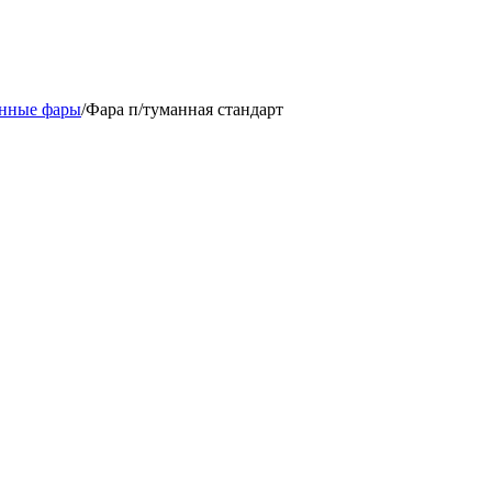
нные фары
/
Фара п/туманная стандарт