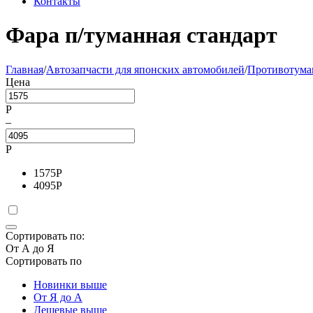
Контакты
Фара п/туманная стандарт
Главная
/
Автозапчасти для японских автомобилей
/
Противотума
Цена
Р
–
Р
1575
Р
4095
Р
Сортировать по:
От А до Я
Сортировать по
Новинки выше
От Я до А
Дешевые выше