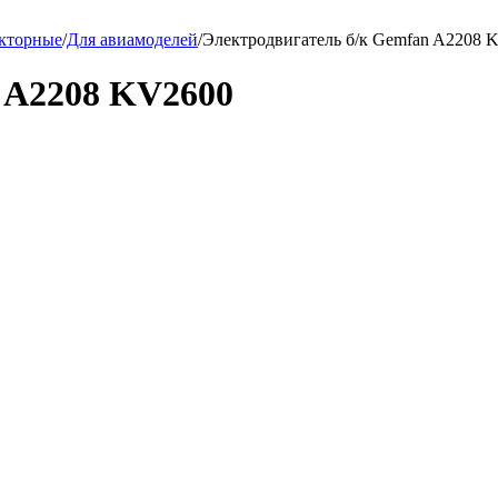
екторные
/
Для авиамоделей
/
Электродвигатель б/к Gemfan A2208 
 A2208 KV2600