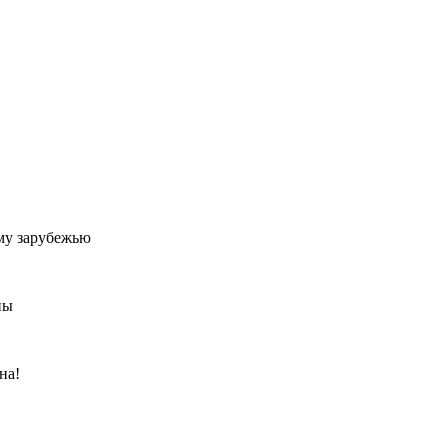
му зарубежью
ны
на!