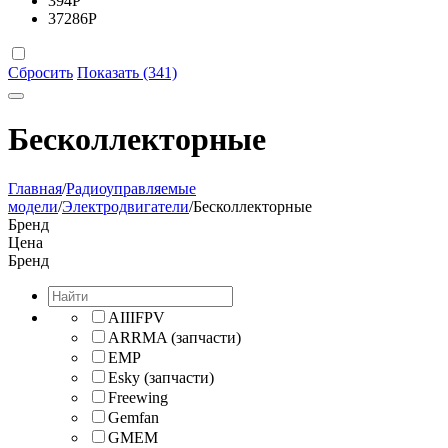
394
Р
37286
Р
Сбросить
Показать (341)
Бесколлекторные
Главная
/
Радиоуправляемые
модели
/
Электродвигатели
/
Бесколлекторные
Бренд
Цена
Бренд
AIIIFPV
ARRMA (запчасти)
EMP
Esky (запчасти)
Freewing
Gemfan
GMEM