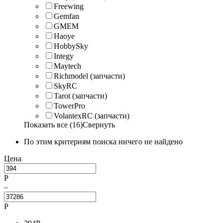
Freewing
Gemfan
GMEM
Haoye
HobbySky
Integy
Maytech
Richmodel (запчасти)
SkyRC
Tarot (запчасти)
TowerPro
VolantexRC (запчасти)
Показать все (16)
Свернуть
По этим критериям поиска ничего не найдено
Цена
Р
–
Р