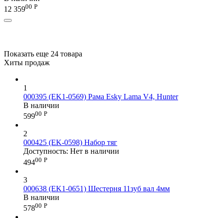
00
Р
12 359
Показать еще 24 товара
Хиты продаж
1
000395 (EK1-0569) Рама Esky Lama V4, Hunter
В наличии
00
Р
599
2
000425 (EK-0598) Набор тяг
Доступность:
Нет в наличии
00
Р
494
3
000638 (EK1-0651) Шестерня 11зуб вал 4мм
В наличии
00
Р
578