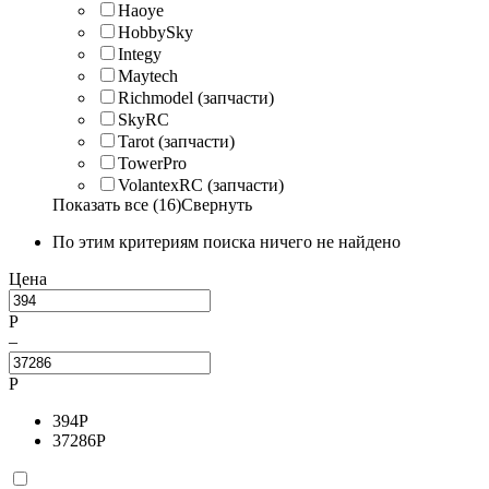
Haoye
HobbySky
Integy
Maytech
Richmodel (запчасти)
SkyRC
Tarot (запчасти)
TowerPro
VolantexRC (запчасти)
Показать все (16)
Свернуть
По этим критериям поиска ничего не найдено
Цена
Р
–
Р
394
Р
37286
Р