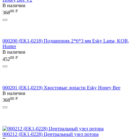
В наличии
00
Р
368
000200 (EK1-0218) Подшипник 2*6*3 мм Esky Lama, KOB,
Hunter
В наличии
00
Р
452
000201 (EK1-0219) Хвостовые лопасти Esky Honey Bee
В наличии
00
Р
368
000212 (EK1-0228) Центральный узел ротора