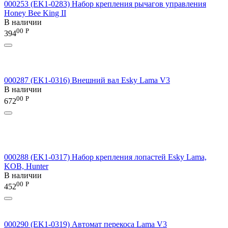
000253 (EK1-0283) Набор крепления рычагов управления
Honey Bee King II
В наличии
00
Р
394
000287 (EK1-0316) Внешний вал Esky Lama V3
В наличии
00
Р
672
000288 (EK1-0317) Набор крепления лопастей Esky Lama,
KOB, Hunter
В наличии
00
Р
452
000290 (EK1-0319) Автомат перекоса Lama V3