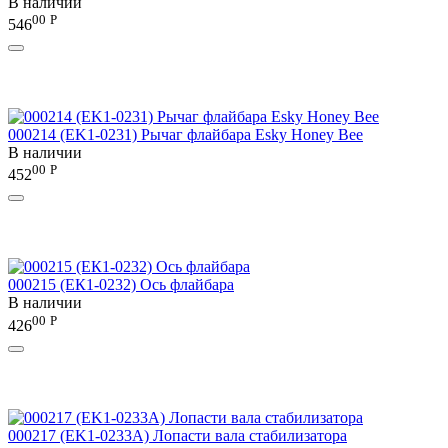
В наличии
00
Р
546
000214 (EK1-0231) Рычаг флайбара Esky Honey Bee
В наличии
00
Р
452
000215 (ЕК1-0232) Ось флайбара
В наличии
00
Р
426
000217 (EK1-0233A) Лопасти вала стабилизатора