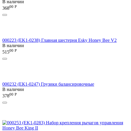
В наличии
00
Р
368
000223 (EK1-0238) Главная шестерня Esky Honey Bee V2
В наличии
00
Р
515
000232 (ЕК1-0247) Грузики балансировочные
В наличии
00
Р
378