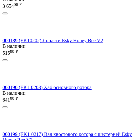
00
Р
3 654
000189 (EK10202) Лопасти Esky Honey Bee V2
В наличии
00
Р
515
000190 (ЕК1-0203) Хаб основного ротора
В наличии
00
Р
641
000199 (EK1-0217) Вал хвостового ротора с шестерней Esky
Honey Bee V2