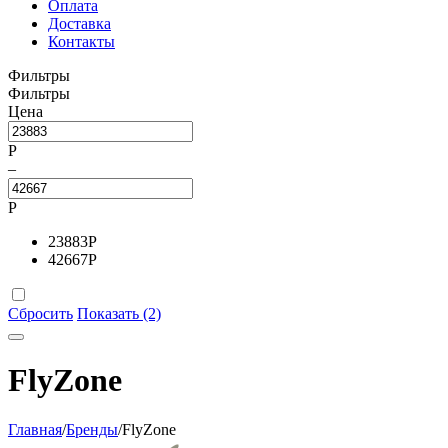
Оплата
Доставка
Контакты
Фильтры
Фильтры
Цена
Р
–
Р
23883
Р
42667
Р
Сбросить
Показать (2)
FlyZone
Главная
/
Бренды
/
FlyZone