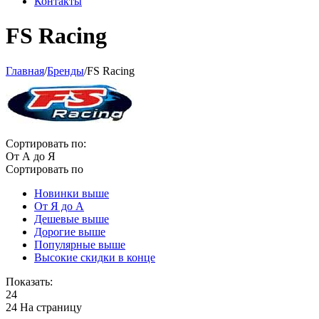
Контакты
FS Racing
Главная
/
Бренды
/
FS Racing
Сортировать по:
От А до Я
Сортировать по
Новинки выше
От Я до А
Дешевые выше
Дорогие выше
Популярные выше
Высокие скидки в конце
Показать:
24
24 На страницу