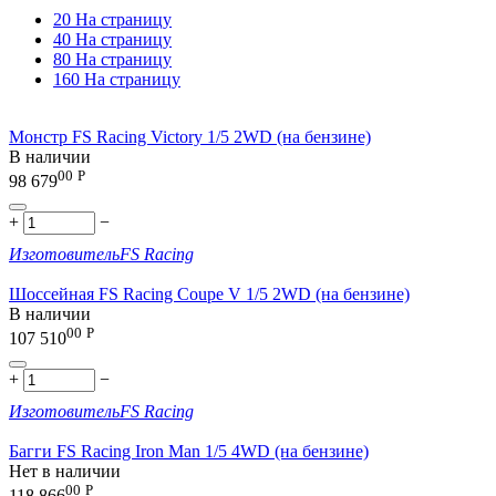
20 На страницу
40 На страницу
80 На страницу
160 На страницу
Монстр FS Racing Victory 1/5 2WD (на бензине)
В наличии
00
Р
98 679
+
−
Изготовитель
FS Racing
Шоссейная FS Racing Coupe V 1/5 2WD (на бензине)
В наличии
00
Р
107 510
+
−
Изготовитель
FS Racing
Багги FS Racing Iron Man 1/5 4WD (на бензине)
Нет в наличии
00
Р
118 866