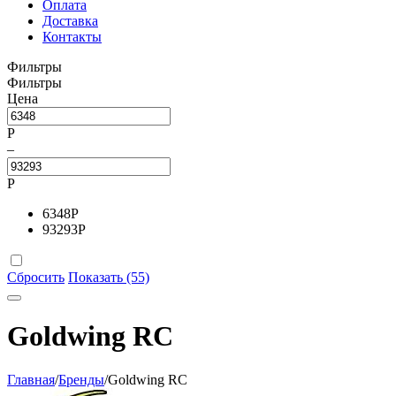
Оплата
Доставка
Контакты
Фильтры
Фильтры
Цена
Р
–
Р
6348
Р
93293
Р
Сбросить
Показать (55)
Goldwing RC
Главная
/
Бренды
/
Goldwing RC