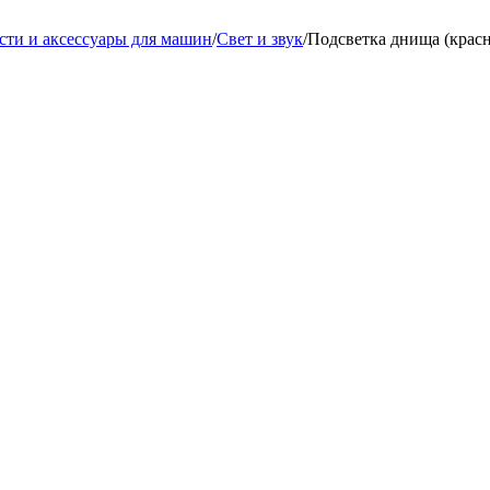
сти и аксессуары для машин
/
Свет и звук
/
Подсветка днища (крас