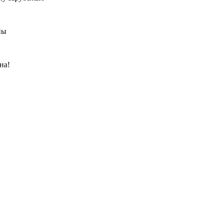
ны
на!