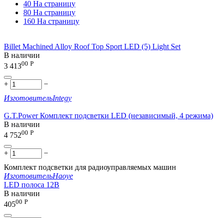
40 На страницу
80 На страницу
160 На страницу
Billet Machined Alloy Roof Top Sport LED (5) Light Set
В наличии
00
Р
3 413
+
−
Изготовитель
Integy
G.T.Power Комплект подсветки LED (независимый, 4 режима)
В наличии
00
Р
4 752
+
−
Комплект подсветки для радиоуправляемых машин
Изготовитель
Haoye
LED полоса 12В
В наличии
00
Р
405