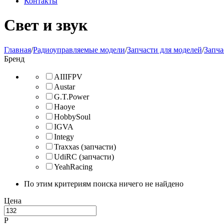
Контакты
Свет и звук
Главная
/
Радиоуправляемые модели
/
Запчасти для моделей
/
Запча
Бренд
AIIIFPV
Austar
G.T.Power
Haoye
HobbySoul
IGVA
Integy
Traxxas (запчасти)
UdiRC (запчасти)
YeahRacing
По этим критериям поиска ничего не найдено
Цена
Р