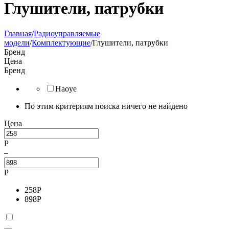
Глушители, патрубки
Главная
/
Радиоуправляемые
модели
/
Комплектующие
/
Глушители, патрубки
Бренд
Цена
Бренд
Haoye
По этим критериям поиска ничего не найдено
Цена
Р
–
Р
258
Р
898
Р