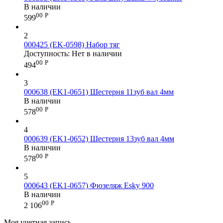
В наличии
00
Р
599
2
000425 (EK-0598) Набор тяг
Доступность:
Нет в наличии
00
Р
494
3
000638 (EK1-0651) Шестерня 11зуб вал 4мм
В наличии
00
Р
578
4
000639 (EK1-0652) Шестерня 13зуб вал 4мм
В наличии
00
Р
578
5
000643 (EK1-0657) Фюзеляж Esky 900
В наличии
00
Р
2 106
Моя учетная запись