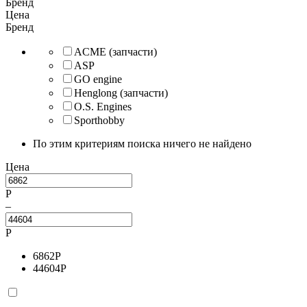
Бренд
Цена
Бренд
ACME (запчасти)
ASP
GO engine
Henglong (запчасти)
O.S. Engines
Sporthobby
По этим критериям поиска ничего не найдено
Цена
Р
–
Р
6862
Р
44604
Р