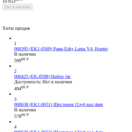
10 653
Нет в наличии
Хиты продаж
1
000395 (EK1-0569) Рама Esky Lama V4, Hunter
В наличии
00
Р
599
2
000425 (EK-0598) Набор тяг
Доступность:
Нет в наличии
00
Р
494
3
000638 (EK1-0651) Шестерня 11зуб вал 4мм
В наличии
00
Р
578
4