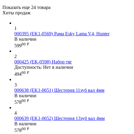
Показать еще 24 товара
Хиты продаж
1
000395 (EK1-0569) Рама Esky Lama V4, Hunter
В наличии
00
Р
599
2
000425 (EK-0598) Набор тяг
Доступность:
Нет в наличии
00
Р
494
3
000638 (EK1-0651) Шестерня 11зуб вал 4мм
В наличии
00
Р
578
4
000639 (EK1-0652) Шестерня 13зуб вал 4мм
В наличии
00
Р
578