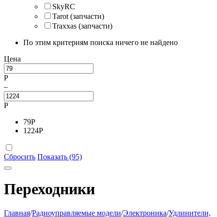
SkyRC
Tarot (запчасти)
Traxxas (запчасти)
По этим критериям поиска ничего не найдено
Цена
Р
–
Р
79
Р
1224
Р
Сбросить
Показать (95)
Переходники
Главная
/
Радиоуправляемые модели
/
Электроника
/
Удлинители,