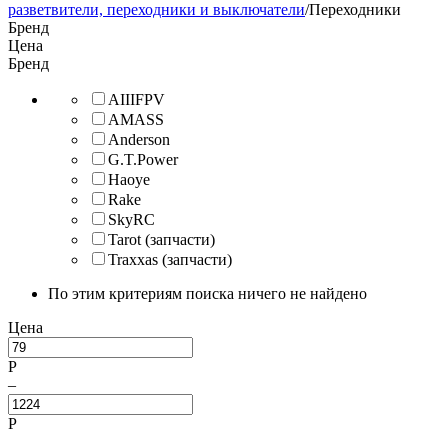
разветвители, переходники и выключатели
/
Переходники
Бренд
Цена
Бренд
AIIIFPV
AMASS
Anderson
G.T.Power
Haoye
Rake
SkyRC
Tarot (запчасти)
Traxxas (запчасти)
По этим критериям поиска ничего не найдено
Цена
Р
–
Р