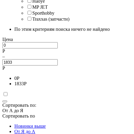
Haoye
MP JET
Sporthobby
Traxxas (запчасти)
По этим критериям поиска ничего не найдено
Цена
Р
–
Р
0
Р
1833
Р
Сортировать по:
От А до Я
Сортировать по
Новинки выше
От Я до А