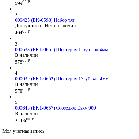
00
Р
599
2
000425 (EK-0598) Набор тяг
Доступность:
Нет в наличии
00
Р
494
3
000638 (EK1-0651) Шестерня 11зуб вал 4мм
В наличии
00
Р
578
4
000639 (EK1-0652) Шестерня 13зуб вал 4мм
В наличии
00
Р
578
5
000643 (EK1-0657) Фюзеляж Esky 900
В наличии
00
Р
2 106
Моя учетная запись