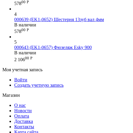
00
Р
578
4
000639 (EK1-0652) Шестерня 13зуб вал 4мм
В наличии
00
Р
578
5
000643 (EK1-0657) Фюзеляж Esky 900
В наличии
00
Р
2 106
Моя учетная запись
Войти
Создать учетную запись
Магазин
О нас
Новости
Оплата
Доставка
Контакты
Карта сайта