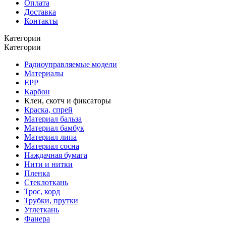
Оплата
Доставка
Контакты
Категории
Категории
Радиоуправляемые модели
Материалы
EPP
Карбон
Клеи, скотч и фиксаторы
Краска, спрей
Материал бальза
Материал бамбук
Материал липа
Материал сосна
Наждачная бумага
Нити и нитки
Пленка
Стеклоткань
Трос, корд
Трубки, прутки
Углеткань
Фанера