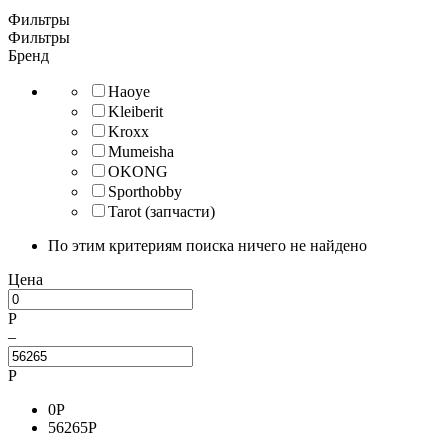
Фильтры
Фильтры
Бренд
Haoye
Kleiberit
Kroxx
Mumeisha
OKONG
Sporthobby
Tarot (запчасти)
По этим критериям поиска ничего не найдено
Цена
Р
–
Р
0
Р
56265
Р