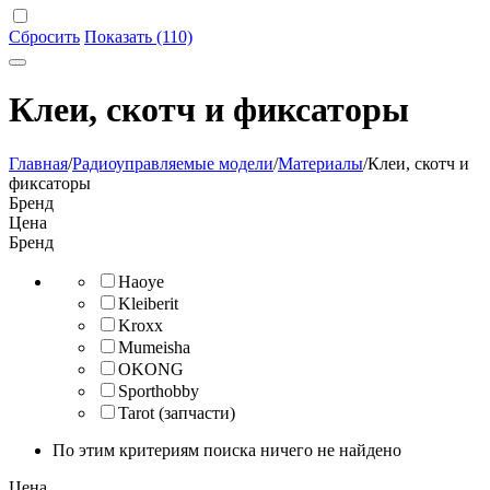
Сбросить
Показать (110)
Клеи, скотч и фиксаторы
Главная
/
Радиоуправляемые модели
/
Материалы
/
Клеи, скотч и
фиксаторы
Бренд
Цена
Бренд
Haoye
Kleiberit
Kroxx
Mumeisha
OKONG
Sporthobby
Tarot (запчасти)
По этим критериям поиска ничего не найдено
Цена