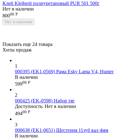
Клей Kleiberit полиуретановый PUR 501 500г
Нет в наличии
00
Р
800
Нет в наличии
Показать еще 24 товара
Хиты продаж
1
000395 (EK1-0569) Рама Esky Lama V4, Hunter
В наличии
00
Р
599
2
000425 (EK-0598) Набор тяг
Доступность:
Нет в наличии
00
Р
494
3
000638 (EK1-0651) Шестерня 11зуб вал 4мм
В наличии