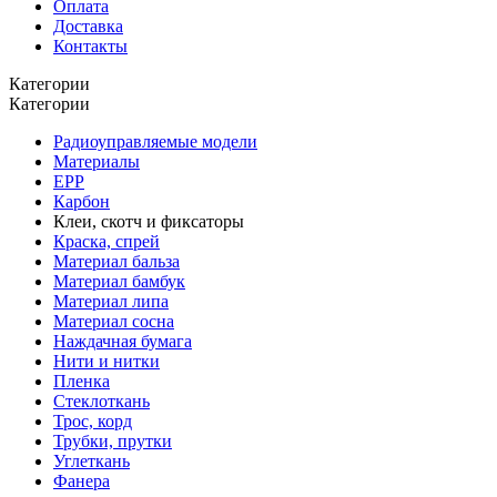
Оплата
Доставка
Контакты
Категории
Категории
Радиоуправляемые модели
Материалы
EPP
Карбон
Клеи, скотч и фиксаторы
Краска, спрей
Материал бальза
Материал бамбук
Материал липа
Материал сосна
Наждачная бумага
Нити и нитки
Пленка
Стеклоткань
Трос, корд
Трубки, прутки
Углеткань
Фанера