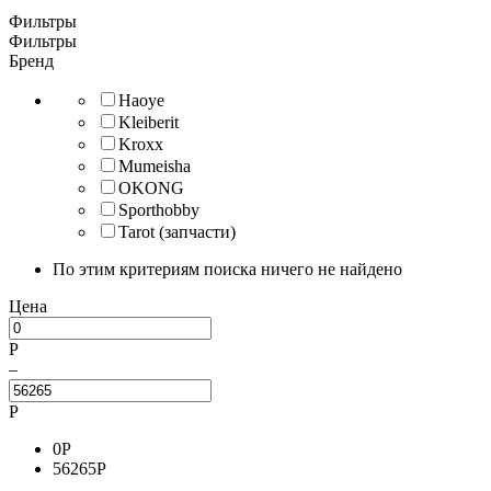
Фильтры
Фильтры
Бренд
Haoye
Kleiberit
Kroxx
Mumeisha
OKONG
Sporthobby
Tarot (запчасти)
По этим критериям поиска ничего не найдено
Цена
Р
–
Р
0
Р
56265
Р