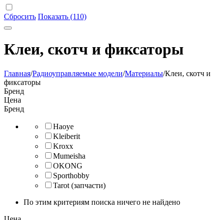
Сбросить
Показать (110)
Клеи, скотч и фиксаторы
Главная
/
Радиоуправляемые модели
/
Материалы
/
Клеи, скотч и
фиксаторы
Бренд
Цена
Бренд
Haoye
Kleiberit
Kroxx
Mumeisha
OKONG
Sporthobby
Tarot (запчасти)
По этим критериям поиска ничего не найдено
Цена