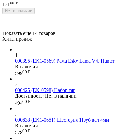
00
Р
121
Нет в наличии
Показать еще 14 товаров
Хиты продаж
1
000395 (EK1-0569) Рама Esky Lama V4, Hunter
В наличии
00
Р
599
2
000425 (EK-0598) Набор тяг
Доступность:
Нет в наличии
00
Р
494
3
000638 (EK1-0651) Шестерня 11зуб вал 4мм
В наличии
00
Р
578