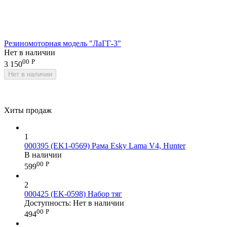
Резиномоторная модель "ЛаГГ-3"
Нет в наличии
00
Р
3 150
Нет в наличии
Хиты продаж
1
000395 (EK1-0569) Рама Esky Lama V4, Hunter
В наличии
00
Р
599
2
000425 (EK-0598) Набор тяг
Доступность:
Нет в наличии
00
Р
494