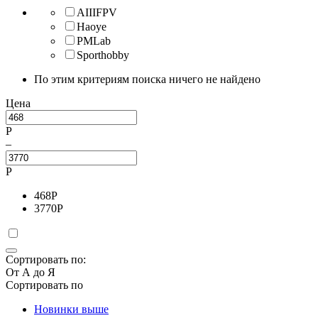
AIIIFPV
Haoye
PMLab
Sporthobby
По этим критериям поиска ничего не найдено
Цена
Р
–
Р
468
Р
3770
Р
Сортировать по:
От А до Я
Сортировать по
Новинки выше