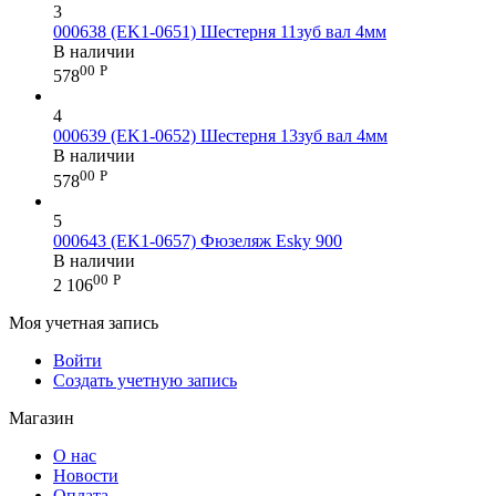
3
000638 (EK1-0651) Шестерня 11зуб вал 4мм
В наличии
00
Р
578
4
000639 (EK1-0652) Шестерня 13зуб вал 4мм
В наличии
00
Р
578
5
000643 (EK1-0657) Фюзеляж Esky 900
В наличии
00
Р
2 106
Моя учетная запись
Войти
Создать учетную запись
Магазин
О нас
Новости
Оплата