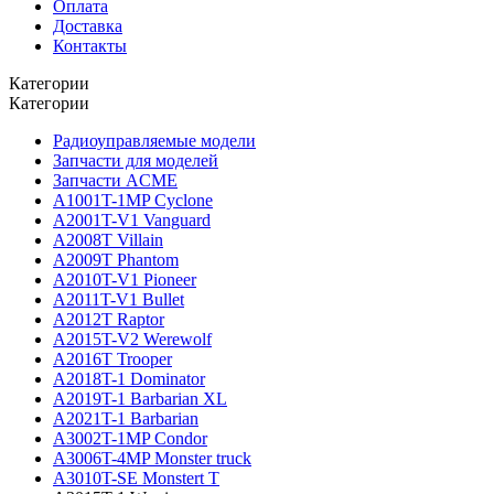
Оплата
Доставка
Контакты
Категории
Категории
Радиоуправляемые модели
Запчасти для моделей
Запчасти ACME
A1001T-1MP Cyclone
A2001T-V1 Vanguard
A2008T Villain
A2009T Phantom
A2010T-V1 Pioneer
A2011T-V1 Bullet
A2012T Raptor
A2015T-V2 Werewolf
A2016T Trooper
A2018T-1 Dominator
A2019T-1 Barbarian XL
A2021T-1 Barbarian
A3002T-1MP Condor
A3006T-4MP Monster truck
A3010T-SE Monstert T