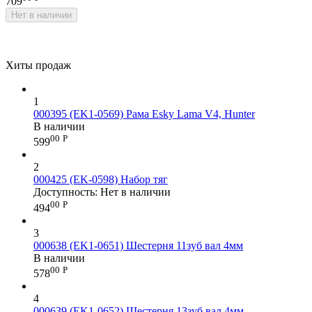
709
Нет в наличии
Хиты продаж
1
000395 (EK1-0569) Рама Esky Lama V4, Hunter
В наличии
00
Р
599
2
000425 (EK-0598) Набор тяг
Доступность:
Нет в наличии
00
Р
494
3
000638 (EK1-0651) Шестерня 11зуб вал 4мм
В наличии
00
Р
578
4
000639 (EK1-0652) Шестерня 13зуб вал 4мм