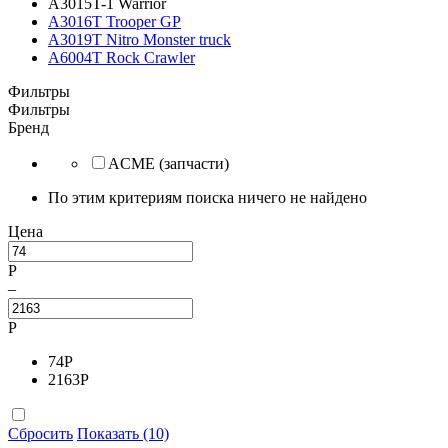
A3015T-1 Warrior
A3016T Trooper GP
A3019T Nitro Monster truck
A6004T Rock Crawler
Фильтры
Фильтры
Бренд
ACME (запчасти)
По этим критериям поиска ничего не найдено
Цена
Р
–
Р
74
Р
2163
Р
Сбросить
Показать (10)