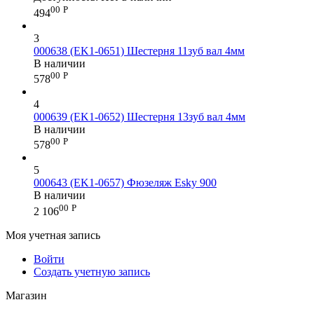
00
Р
494
3
000638 (EK1-0651) Шестерня 11зуб вал 4мм
В наличии
00
Р
578
4
000639 (EK1-0652) Шестерня 13зуб вал 4мм
В наличии
00
Р
578
5
000643 (EK1-0657) Фюзеляж Esky 900
В наличии
00
Р
2 106
Моя учетная запись
Войти
Создать учетную запись
Магазин