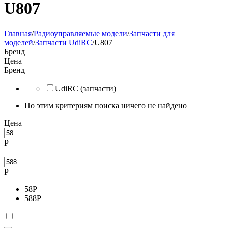
U807
Главная
/
Радиоуправляемые модели
/
Запчасти для
моделей
/
Запчасти UdiRC
/
U807
Бренд
Цена
Бренд
UdiRC (запчасти)
По этим критериям поиска ничего не найдено
Цена
Р
–
Р
58
Р
588
Р