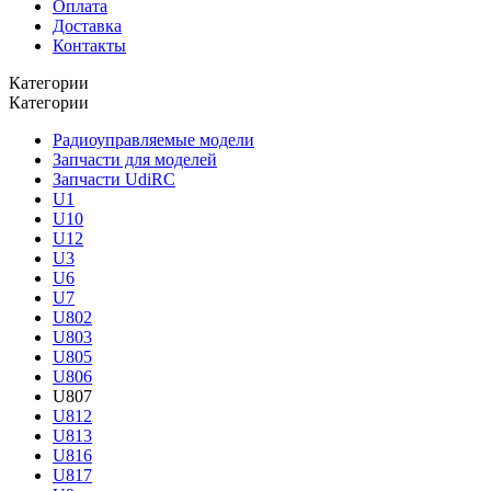
Оплата
Доставка
Контакты
Категории
Категории
Радиоуправляемые модели
Запчасти для моделей
Запчасти UdiRC
U1
U10
U12
U3
U6
U7
U802
U803
U805
U806
U807
U812
U813
U816
U817