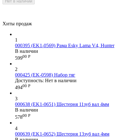
Нет в наличии
Хиты продаж
1
000395 (EK1-0569) Рама Esky Lama V4, Hunter
В наличии
00
Р
599
2
000425 (EK-0598) Набор тяг
Доступность:
Нет в наличии
00
Р
494
3
000638 (EK1-0651) Шестерня 11зуб вал 4мм
В наличии
00
Р
578
4
000639 (EK1-0652) Шестерня 13зуб вал 4мм
В наличии