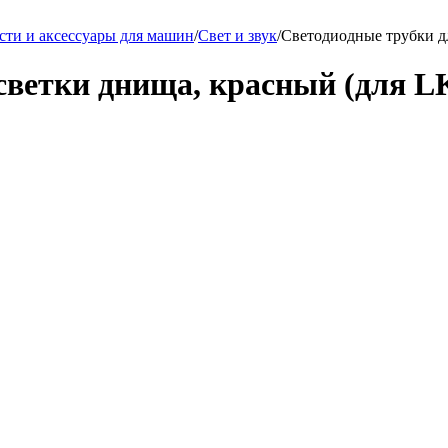
сти и аксессуары для машин
/
Свет и звук
/
Светодиодные трубки дл
ветки днища, красный (для LK