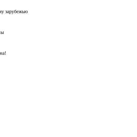
му зарубежью
ны
на!