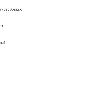
му зарубежью
ны
на!