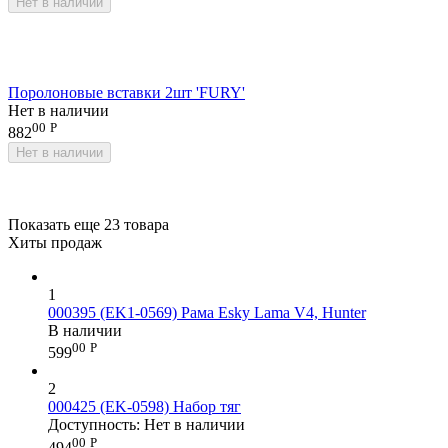
Нет в наличии
Поролоновые вставки 2шт 'FURY'
Нет в наличии
00
Р
882
Нет в наличии
Показать еще 23 товара
Хиты продаж
1
000395 (EK1-0569) Рама Esky Lama V4, Hunter
В наличии
00
Р
599
2
000425 (EK-0598) Набор тяг
Доступность:
Нет в наличии
00
Р
494