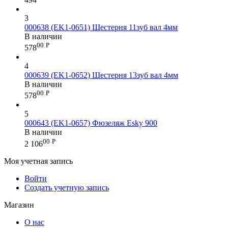
3
000638 (EK1-0651) Шестерня 11зуб вал 4мм
В наличии
00
Р
578
4
000639 (EK1-0652) Шестерня 13зуб вал 4мм
В наличии
00
Р
578
5
000643 (EK1-0657) Фюзеляж Esky 900
В наличии
00
Р
2 106
Моя учетная запись
Войти
Создать учетную запись
Магазин
О нас