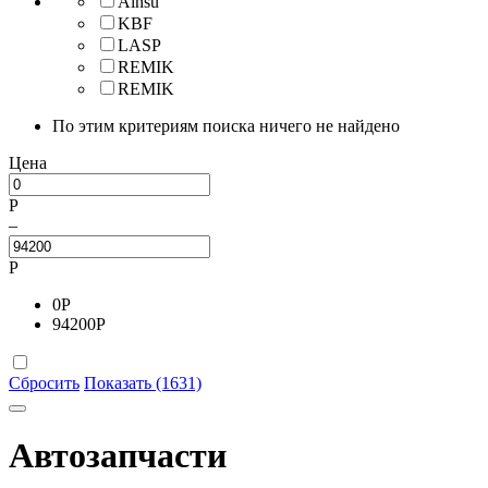
Alnsu
KBF
LASP
REMIK
REMIK
По этим критериям поиска ничего не найдено
Цена
Р
–
Р
0
Р
94200
Р
Сбросить
Показать (1631)
Автозапчасти