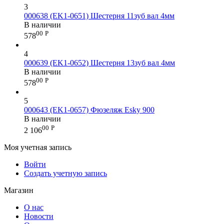
3
000638 (EK1-0651) Шестерня 11зуб вал 4мм
В наличии
00
Р
578
4
000639 (EK1-0652) Шестерня 13зуб вал 4мм
В наличии
00
Р
578
5
000643 (EK1-0657) Фюзеляж Esky 900
В наличии
00
Р
2 106
Моя учетная запись
Войти
Создать учетную запись
Магазин
О нас
Новости