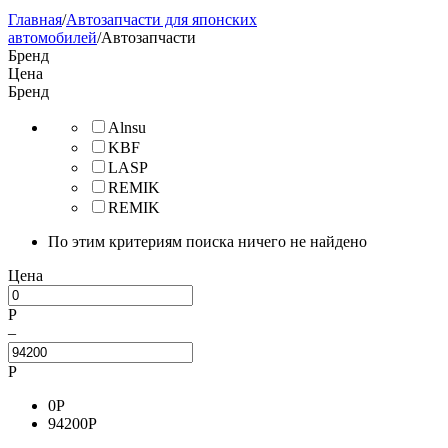
Главная
/
Автозапчасти для японских
автомобилей
/
Автозапчасти
Бренд
Цена
Бренд
Alnsu
KBF
LASP
REMIK
REMIK
По этим критериям поиска ничего не найдено
Цена
Р
–
Р
0
Р
94200
Р