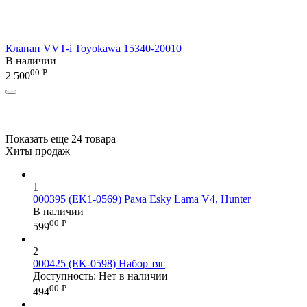
Клапан VVT-i Toyokawa 15340-20010
В наличии
00
Р
2 500
Показать еще 24 товара
Хиты продаж
1
000395 (EK1-0569) Рама Esky Lama V4, Hunter
В наличии
00
Р
599
2
000425 (EK-0598) Набор тяг
Доступность:
Нет в наличии
00
Р
494