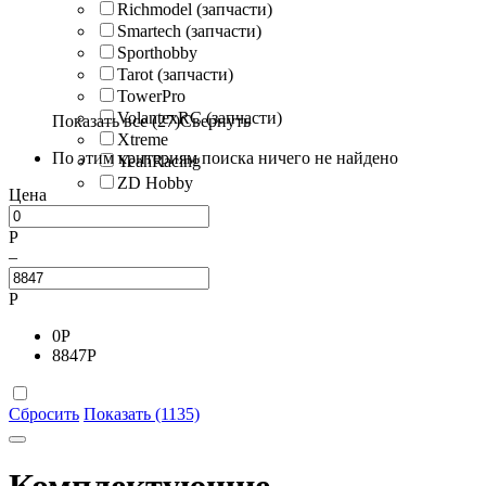
Richmodel (запчасти)
Smartech (запчасти)
Sporthobby
Tarot (запчасти)
TowerPro
VolantexRC (запчасти)
Показать все (27)
Свернуть
Xtreme
По этим критериям поиска ничего не найдено
YeahRacing
ZD Hobby
Цена
Р
–
Р
0
Р
8847
Р
Сбросить
Показать (1135)