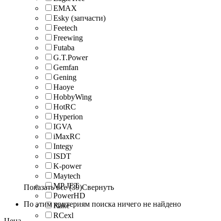
EMAX
Esky (запчасти)
Feetech
Freewing
Futaba
G.T.Power
Gemfan
Gening
Haoye
HobbyWing
HotRC
Hyperion
IGVA
iMaxRC
Integy
ISDT
K-power
Maytech
MP JET
Показать все (39)
Свернуть
PowerHD
По этим критериям поиска ничего не найдено
Rake
RCexl
Цена