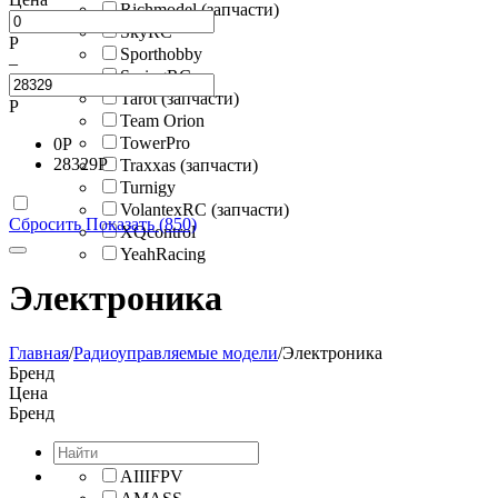
Richmodel (запчасти)
SkyRC
Р
Sporthobby
–
SpringRC
Tarot (запчасти)
Р
Team Orion
TowerPro
0
Р
28329
Р
Traxxas (запчасти)
Turnigy
VolantexRC (запчасти)
Сбросить
Показать (850)
XQcontrol
YeahRacing
Электроника
Главная
/
Радиоуправляемые модели
/
Электроника
Бренд
Цена
Бренд
AIIIFPV