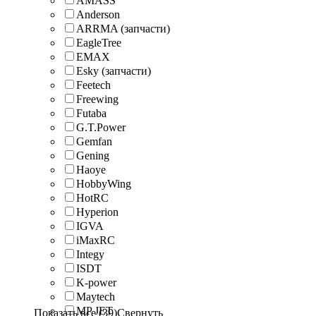
AMASS
Anderson
ARRMA (запчасти)
EagleTree
EMAX
Esky (запчасти)
Feetech
Freewing
Futaba
G.T.Power
Gemfan
Gening
Haoye
HobbyWing
HotRC
Hyperion
IGVA
iMaxRC
Integy
ISDT
K-power
Maytech
MP JET
Показать все (39)
Свернуть