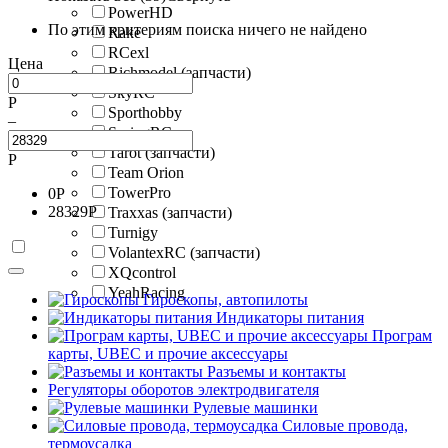
PowerHD
По этим критериям поиска ничего не найдено
Rake
RCexl
Цена
Richmodel (запчасти)
SkyRC
Р
Sporthobby
–
SpringRC
Tarot (запчасти)
Р
Team Orion
TowerPro
0
Р
28329
Р
Traxxas (запчасти)
Turnigy
VolantexRC (запчасти)
XQcontrol
YeahRacing
Гироскопы, автопилоты
Индикаторы питания
Програм
карты, UBEC и прочие аксессуары
Разъемы и контакты
Регуляторы оборотов электродвигателя
Рулевые машинки
Силовые провода,
термоусадка