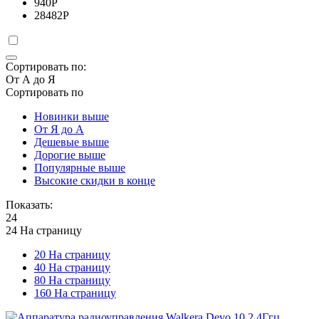
940
Р
28482
Р
Сортировать по:
От А до Я
Сортировать по
Новинки выше
От Я до А
Дешевые выше
Дорогие выше
Популярные выше
Высокие скидки в конце
Показать:
24
24 На страницу
20 На страницу
40 На страницу
80 На страницу
160 На страницу