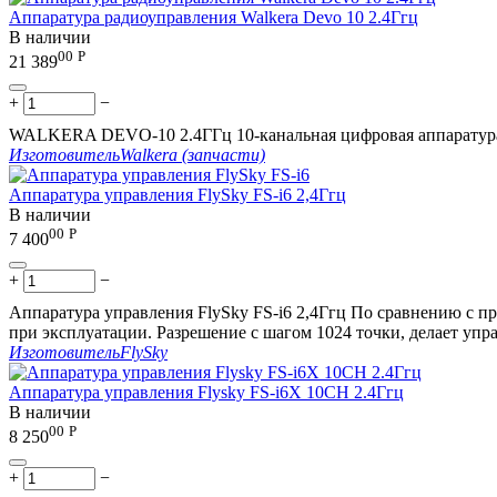
Аппаратура радиоуправления Walkera Devo 10 2.4Ггц
В наличии
00
Р
21 389
+
−
WALKERA DEVO-10 2.4ГГц 10-канальная цифровая аппаратура 
Изготовитель
Walkera (запчасти)
Аппаратура управления FlySky FS-i6 2,4Ггц
В наличии
00
Р
7 400
+
−
Аппаратура управления FlySky FS-i6 2,4Ггц По сравнению с п
при эксплуатации. Разрешение с шагом 1024 точки, делает упр
Изготовитель
FlySky
Аппаратура управления Flysky FS-i6X 10CH 2.4Ггц
В наличии
00
Р
8 250
+
−