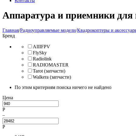
Контакты
Аппаратура и приемники для 
Главная
/
Радиоуправляемые модели
/
Квадрокоптеры и аксессуа
Бренд
AIIIFPV
FlySky
Radiolink
RADIOMASTER
Tarot (запчасти)
Walkera (запчасти)
По этим критериям поиска ничего не найдено
Цена
Р
–
Р