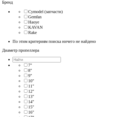
Бренд
Cymodel (запчасти)
Gemfan
Haoye
KAVAN
Rake
По этим критериям поиска ничего не найдено
Диаметр пропеллера
7"
8"
9"
10"
11"
12"
13"
14"
15"
16"