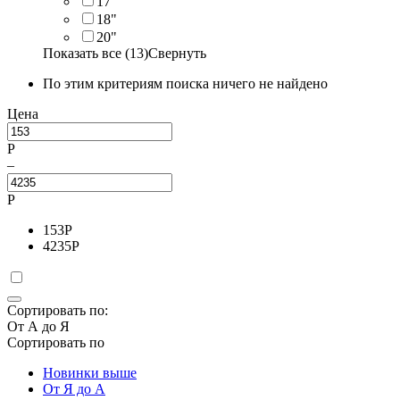
17"
18"
20"
Показать все (13)
Свернуть
По этим критериям поиска ничего не найдено
Цена
Р
–
Р
153
Р
4235
Р
Сортировать по:
От А до Я
Сортировать по
Новинки выше
От Я до А