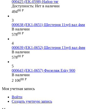
000425 (EK-0598) Набор тяг
Доступность:
Нет в наличии
00
Р
494
3
000638 (EK1-0651) Шестерня 11зуб вал 4мм
В наличии
00
Р
578
4
000639 (EK1-0652) Шестерня 13зуб вал 4мм
В наличии
00
Р
578
5
000643 (EK1-0657) Фюзеляж Esky 900
В наличии
00
Р
2 106
Моя учетная запись
Войти
Создать учетную запись