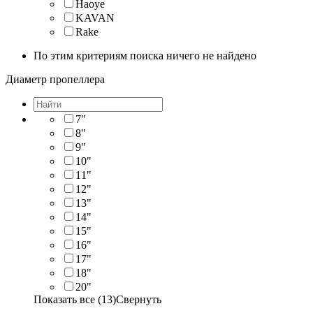
Haoye
KAVAN
Rake
По этим критериям поиска ничего не найдено
Диаметр пропеллера
7"
8"
9"
10"
11"
12"
13"
14"
15"
16"
17"
18"
20"
Показать все (13)
Свернуть