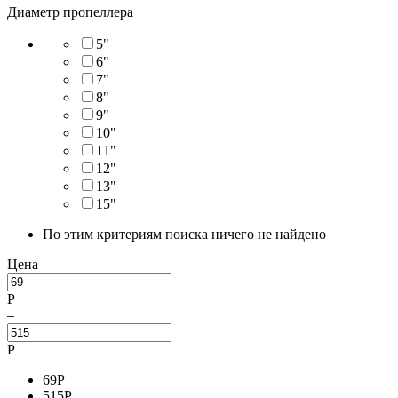
Диаметр пропеллера
5"
6"
7"
8"
9"
10"
11"
12"
13"
15"
По этим критериям поиска ничего не найдено
Цена
Р
–
Р
69
Р
515
Р