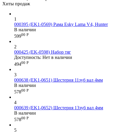
Хиты продаж
1
000395 (EK1-0569) Рама Esky Lama V4, Hunter
В наличии
00
Р
599
2
000425 (EK-0598) Набор тяг
Доступность:
Нет в наличии
00
Р
494
3
000638 (EK1-0651) Шестерня 11зуб вал 4мм
В наличии
00
Р
578
4
000639 (EK1-0652) Шестерня 13зуб вал 4мм
В наличии
00
Р
578
5