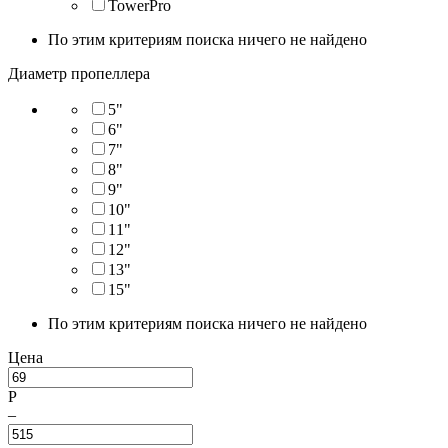
TowerPro
По этим критериям поиска ничего не найдено
Диаметр пропеллера
5"
6"
7"
8"
9"
10"
11"
12"
13"
15"
По этим критериям поиска ничего не найдено
Цена
Р
–