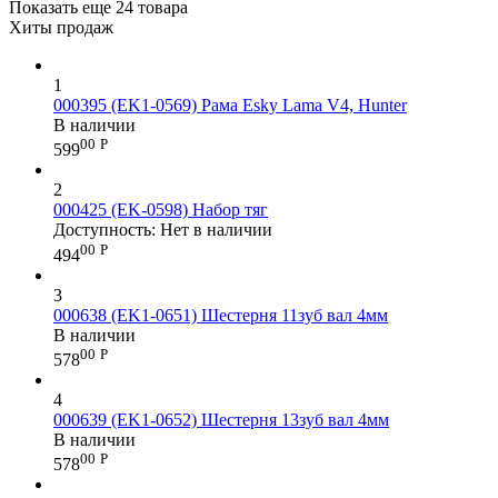
Показать еще 24 товара
Хиты продаж
1
000395 (EK1-0569) Рама Esky Lama V4, Hunter
В наличии
00
Р
599
2
000425 (EK-0598) Набор тяг
Доступность:
Нет в наличии
00
Р
494
3
000638 (EK1-0651) Шестерня 11зуб вал 4мм
В наличии
00
Р
578
4
000639 (EK1-0652) Шестерня 13зуб вал 4мм
В наличии
00
Р
578